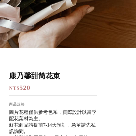
康乃馨甜筒花束
520
NT$
商品規格
圖片花種僅供參考色系，實際設計以當季
配花葉材為主。
鮮花商品請提前7-14天預訂，急單請先私
訊詢問。