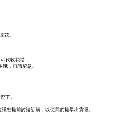
取花。
可代收花禮，

產生哦，再請留意。
。
情況下。
建議您提前討論訂購，以便我們提早出貨喔。