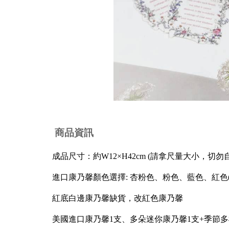
商品資訊
成品尺寸：約W12×H42cm (請拿尺量大小，切勿
進口康乃馨顏色選擇: 杏粉色、粉色、藍色、紅色
紅底白邊康乃馨缺貨，改紅色康乃馨
美國進口康乃馨1支、多朵迷你康乃馨1支+季節