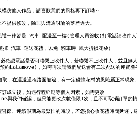
樣模仿他人作品，請喜歡我們的風格再下訂呦～
上不提供修改，除非與溝通討論的落差過大。
禮一律皆是 汽車 配送至一樓(管理人員簽收)打電話請收件人
選擇 汽車 運送花禮，以免 騎車時 風大折損花朵）
請務必確認電話是否可聯繫上收件人，若聯繫不上收件人，並且無人
約LaLamove)，如需再次請我們配送會有二次配送的運費
擇自取，在運送過程路面顛簸，有一定碰撞花材的風險屬正常現象
訂成立後，如遇行程延期等個人因素，如需更改

ine與我們確認，但只能更改次數僅限1次，且不可取消訂單的
聖誕節、連續假期為最繁忙的時段，若您擔心收花禮時間延遲，