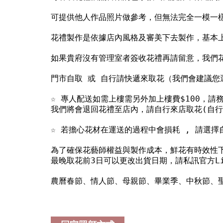
可提供他人作品照片做參考，但無法完全一模一
花禮製作是依據店內風格及審美下去製作，基本
如果貴府沒有管理室者簽收花禮再請留意，我們花
門市自取 或 自行請快遞來取花（我們會建議您
☆ 專人配送如需上樓需另外加上樓費$100，
我們將會退回花禮至店內，請自行來店取花(自行預
☆ 若擔心花材在運送的過程中會損耗 , 請選
為了確保花藝師權益與製作成本，鮮花有時效性下
最晚取花前3日可以更改出貨日期，請私訊官方L
農曆春節、情人節、母親節、畢業季、中秋節、