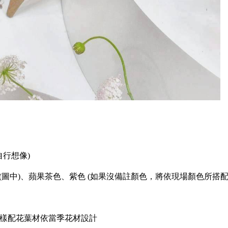
自行想像)
(圖中)、蘋果茶色、紫色 (如果沒備註顏色，將依現場顏色所搭配
多樣配花葉材依當季花材設計