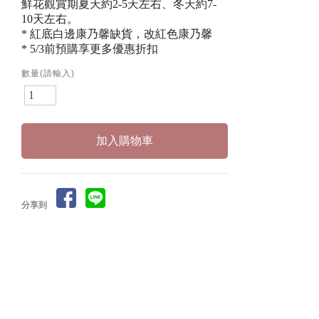
鮮花觀賞期夏天約2-5天左右、冬天約7-
10天左右。
* 紅底白邊康乃馨缺貨，改紅色康乃馨
* 5/3前預購享更多優惠折扣
數量(請輸入)
分享到