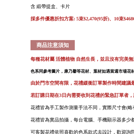
含 緞帶提盒、卡片
採多件優惠折扣方案: 5束$2,470(95折)、10束$468
商品注意須知
每種花材屬 活體植物 自然生長，並且沒有完美
色系同參考圖片，康乃馨等花材、葉材如遇當週市場花
由於門市空間有限，花禮緩衝訂單製作時間建議最晚
若訂購日期在3日內需要收到花禮的緊急訂單者，
花禮皆為手工製作測量手法不同，實際尺寸會(略
花禮皆為實品拍攝，每台電腦、手機顯示器多少
可客製花禮依照喜歡的色系款式去設計，歡迎詢