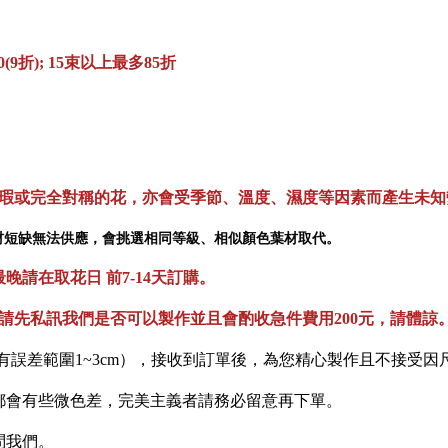
0(9折); 15束以上最多85折
無瑕或完全對稱的花，亦會受季節、溫度、濕度等因素而產生未知
材短缺無法供應，會挑選相同等級、相似顏色葉材取代。
請在取花日 前7-14天訂購。
請先私訊我們是否可以製作並且會酌收急件費用200元，請體諒
有誤差範圍1~3cm），接收到訂單後，為您精心製作且不接受因
都會有些微色差，完美主義者請務必留意再下單。
問我們。