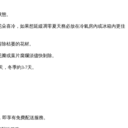
狀態。
花朵喜冷，如果想延緩凋零夏天務必放在冷氣房內或冰箱內更佳
剪除枯萎的花材。
花瓣或葉片腐爛須儘快剝除。
，冬季約3-7天。
上，即享有免費配送服務。