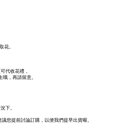
取花。
可代收花禮，

產生哦，再請留意。
。
情況下。
建議您提前討論訂購，以便我們提早出貨喔。