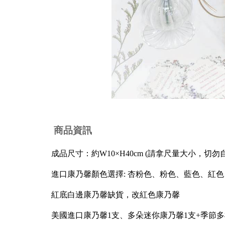
商品資訊
成品尺寸：約W10×H40cm (請拿尺量大小，切勿
進口康乃馨顏色選擇: 杏粉色、粉色、藍色、紅色
紅底白邊康乃馨缺貨，改紅色康乃馨
美國進口康乃馨1支、多朵迷你康乃馨1支+季節