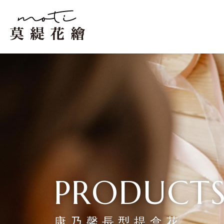
康乃馨長型提盒花