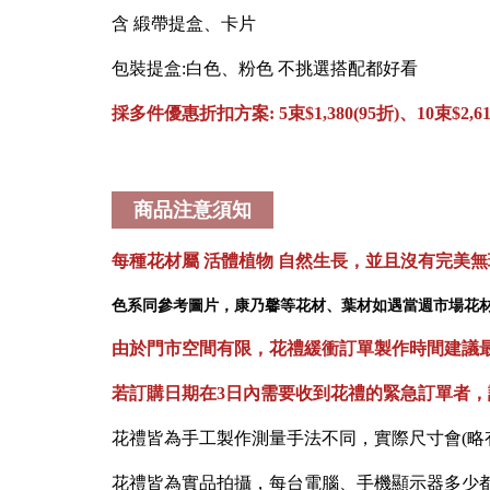
含 緞帶提盒、卡片
包裝提盒:白色、粉色 不挑選搭配都好看
採多件優惠折扣方案: 5束$1,380(95折)、10束$2,6
商品注意須知
每種花材屬 活體植物 自然生長，並且沒有完美
色系同參考圖片，康乃馨等花材、葉材如遇當週市場花
由於門市空間有限，花禮緩衝訂單製作時間建議最晚
若訂購日期在3日內需要收到花禮的緊急訂單者，
花禮皆為手工製作測量手法不同，實際尺寸會(略
花禮皆為實品拍攝，每台電腦、手機顯示器多少