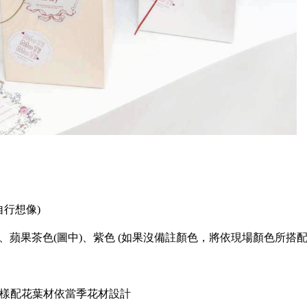
自行想像)
、蘋果茶色(圖中)、紫色 (如果沒備註顏色，將依現場顏色所搭配
多樣配花葉材依當季花材設計