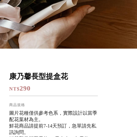
康乃馨長型提盒花
290
NT$
商品規格
圖片花種僅供參考色系，實際設計以當季
配花葉材為主。
鮮花商品請提前7-14天預訂，急單請先私
訊詢問。