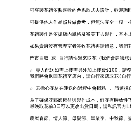
可客製花禮依照喜歡的色系款式去設計，歡迎詢
可提供他人作品照片做參考，但無法完全一模一
花禮製作是依據店內風格及審美下去製作，基本
如果貴府沒有管理室者簽收花禮再請留意，我們花
門市自取 或 自行請快遞來取花（我們會建議您
☆ 專人配送如需上樓需另外加上樓費$100，
我們將會退回花禮至店內，請自行來店取花(自行預
☆ 若擔心花材在運送的過程中會損耗 , 請選
為了確保花藝師權益與製作成本，鮮花有時效性下
最晚取花前3日可以更改出貨日期，請私訊官方L
農曆春節、情人節、母親節、畢業季、中秋節、