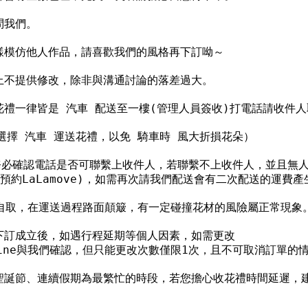
問我們。
樣模仿他人作品，請喜歡我們的風格再下訂呦～
上不提供修改，除非與溝通討論的落差過大。
禮一律皆是 汽車 配送至一樓(管理人員簽收)打電話請收件人
選擇 汽車 運送花禮，以免 騎車時 風大折損花朵）
請務必確認電話是否可聯繫上收件人，若聯繫不上收件人，並且無人
約LaLamove)，如需再次請我們配送會有二次配送的運費
擇自取，在運送過程路面顛簸，有一定碰撞花材的風險屬正常現象
訂成立後，如遇行程延期等個人因素，如需更改

ine與我們確認，但只能更改次數僅限1次，且不可取消訂單的
聖誕節、連續假期為最繁忙的時段，若您擔心收花禮時間延遲，