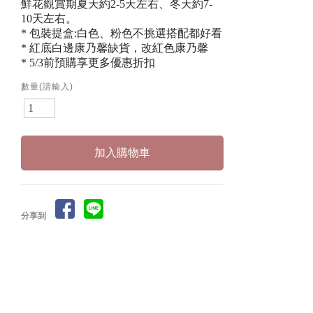
鮮花觀賞期夏天約2-5天左右、冬天約7-
10天左右。
* 包裝提盒:白色、粉色不挑選搭配都好看
* 紅底白邊康乃馨缺貨，改紅色康乃馨
* 5/3前預購享更多優惠折扣
數量(請輸入)
分享到