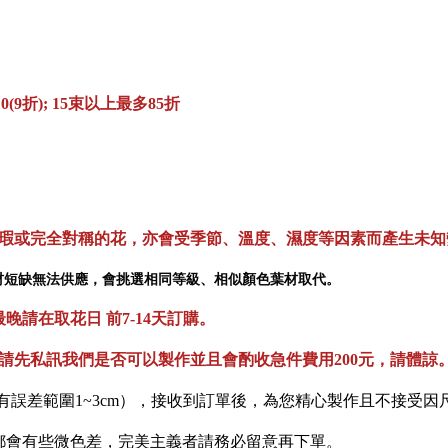
10(9折); 15束以上最多85折
無瑕或完全對稱的花，亦會受季節、溫度、濕度等因素而產生未知
材短缺無法供應，會挑選相同等級、相似顏色葉材取代。
請在取花日 前7-14天訂購。
請先私訊我們是否可以製作並且會酌收急件費用200元，請體諒
有誤差範圍1~3cm），接收到訂單後，為您精心製作且不接受因
都會有些微色差，完美主義者請務必留意再下單。