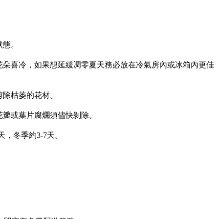
狀態。
花朵喜冷，如果想延緩凋零夏天務必放在冷氣房內或冰箱內更佳
剪除枯萎的花材。
花瓣或葉片腐爛須儘快剝除。
，冬季約3-7天。