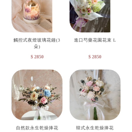
觸控式夜燈玻璃花鐘(3
進口芍藥花園花束 L
朵)
$ 2850
$ 2850
自然款永生乾燥捧花
韓式永生乾燥捧花