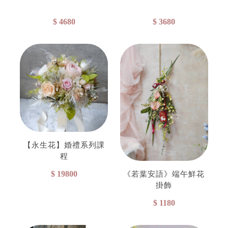
$ 4680
$ 3680
【永生花】婚禮系列課
程
$ 19800
《若葉安語》端午鮮花
掛飾
$ 1180