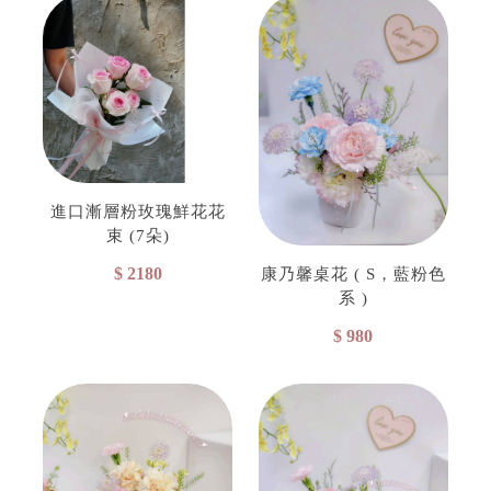
進口漸層粉玫瑰鮮花花
束 (7朵)
$ 2180
康乃馨桌花 ( S，藍粉色
系 )
$ 980