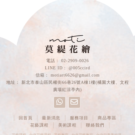
02-2909-0026
@005ccird
motiart6626@gmail.com
新北市泰山區民權街66巷26號A棟1樓(橘園大樓、文程
廣場紅涼亭內)
回首頁
最新消息
服務項目
商品專區
花藝課程
美術課程
聯絡我們